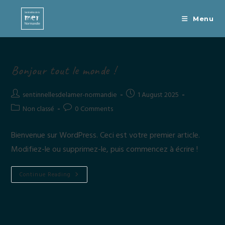
Skip
to
Menu
content
Bonjour tout le monde !
Post
Post
sentinnellesdelamer-normandie
1 August 2025
author:
published:
Post
Post
Non classé
0 Comments
category:
comments:
Bienvenue sur WordPress. Ceci est votre premier article.
Modifiez-le ou supprimez-le, puis commencez à écrire !
Bonjour
Continue Reading
Tout
Le
Monde !