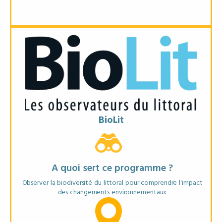
Objectifs
* Suivre les espèces du littoral
* Analyser les variations saisonnières et climatiques
BioLit
* Alimenter une base nationale pour la recherche
Matériel recommandé
A quoi sert ce programme ?
Smartphone ou appareil photo
Observer la biodiversité du littoral pour comprendre l'impact
des changements environnementaux