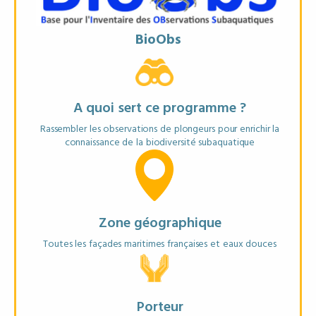
Objectifs
BioObs
* Documenter la faune et la flore subaquatique
* Suivre l'évolution de la biodiversité
* Fournir des données utiles aux gestionnaires et scientifiques
A quoi sert ce programme ?
Rassembler les observations de plongeurs pour enrichir la
Matériel recommandé
connaissance de la biodiversité subaquatique
Appareil photo (optionnel)
Zone géographique
Toutes les façades maritimes françaises et eaux douces
EN SAVOIR PLUS
FICHE ANNUAIRE
Porteur