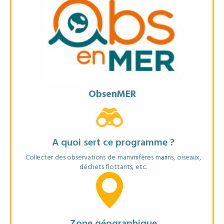
Objectifs
* Suivre la présence des cétacés et oiseaux marins
* Cartographier les pressions (déchets, trafic)
* Contribuer à de grands programmes scientifiques
ObsenMER
Matériel recommandé
* Smartphone avec l’application ObsenMer
A quoi sert ce programme ?
* Jumelles
Collecter des observations de mammifères marins, oiseaux,
déchets flottants, etc.
EN SAVOIR PLUS
Zone géographique
FICHE ANNUAIRE