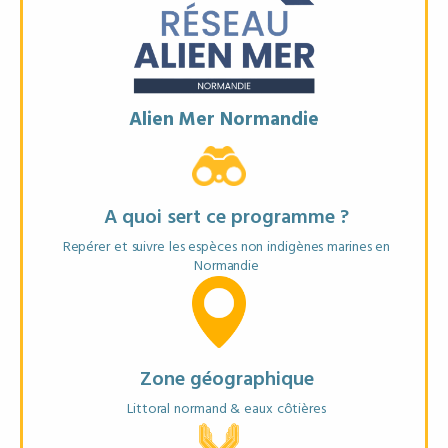
Objectifs
* Mieux connaitre les espèces non indigènes marines
* Suivre leur implantation et leur progression
* Partager des données utiles pour la gestion du littoral
* Mobiliser citoyens et professionnels autour d'un enjeu
commun
Alien Mer Normandie
Matériel recommandé
A quoi sert ce programme ?
* Smartphone ou appareil photo,
* Guide d’identification,
Repérer et suivre les espèces non indigènes marines en
* Fiche de signalement
Normandie
Zone géographique
EN SAVOIR PLUS
Littoral normand & eaux côtières
FICHE ANNUAIRE