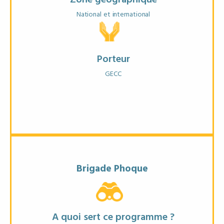
National et international
Porteur
GECC
Brigade Phoque
Objectifs
* Observer les phoques sans les déranger
A quoi sert ce programme ?
* Suivre leurs zones de repos et comportements